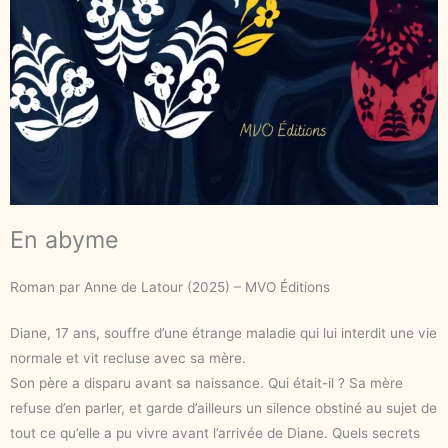
En abyme
Roman par Anne de Latour (2025) – MVO Éditions
Diane, 17 ans, souffre d’une étrange maladie qui lui interdit une vie
normale et vit recluse avec sa mère.
Son père a disparu avant sa naissance. Qui était-il ? Sa mère
refuse d’en parler, et garde d’ailleurs un silence obstiné au sujet de
tout ce qu’elle a pu vivre avant l’arrivée de Diane. Quels secrets