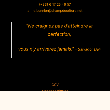
a
a
m
h
(+33) 6 17 25 46 57
c
s
a
a
anne.bonnier@champdecriture.net
e
t
i
r
b
o
l
e
"Ne craignez pas d'atteindre la
o
d
perfection,
o
o
k
n
vous n'y arriverez jamais."
- Salvador Dali
CGV
Mentions légales
Politique de confidentialité
Copyright © 2026 Champ d'écriture | Propulsé par
Thème WordPress