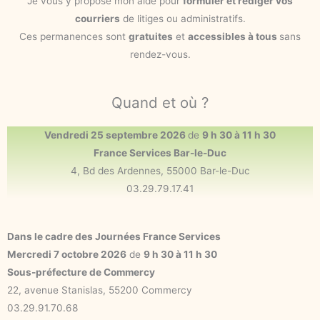
Je vous y propose mon aide pour
formuler et rédiger vos
courriers
de litiges ou administratifs.
Ces permanences sont
gratuites
et
accessibles à tous
sans
rendez-vous.
Quand et où ?
Vendredi 25 septembre 2026
de
9 h 30 à 11 h 30
France Services Bar-le-Duc
4, Bd des Ardennes, 55000 Bar-le-Duc
03.29.79.17.41
Dans le cadre des Journées France Services
Mercredi 7 octobre 2026
de
9 h 30 à 11 h 30
Sous-préfecture de Commercy
22, avenue Stanislas, 55200 Commercy
03.29.91.70.68