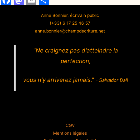
F
M
E
S
Anne Bonnier, écrivain public
a
a
m
h
(+33) 6 17 25 46 57
c
s
a
a
anne.bonnier@champdecriture.net
e
t
i
r
b
o
l
e
"Ne craignez pas d'atteindre la
o
d
perfection,
o
o
k
n
vous n'y arriverez jamais."
- Salvador Dali
CGV
Mentions légales