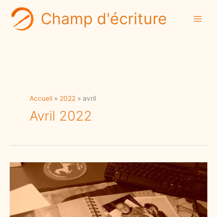
Aller
Champ d'écriture
au
contenu
Accueil
2022
avril
Avril 2022
Comment
écrire
votre
autobiographie