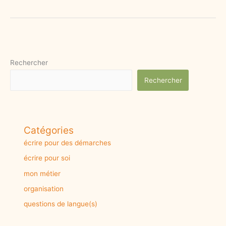
c
s
a
a
e
t
i
r
b
o
l
e
o
d
Rechercher
o
o
Rechercher
k
n
Catégories
écrire pour des démarches
écrire pour soi
mon métier
organisation
questions de langue(s)