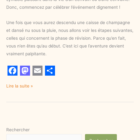
Donc, commencez par célébrer l’événement dignement !
Une fois que vous aurez descendu une caisse de champagne
et dansé nu sous la pluie, nous allons voir les étapes suivantes,
celles qui concernent la phase de révision. Parce qu’en fait,
vous n’en êtes qu’au début. C’est ici que l’aventure devient
vraiment palpitante.
F
M
E
S
Lire la suite »
a
a
m
h
c
s
a
a
e
t
i
r
b
o
l
e
o
d
Rechercher