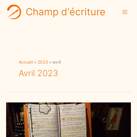
Aller
Champ d'écriture
au
contenu
Accueil
2023
avril
Avril 2023
Écrire
un
roman :
les
corrections