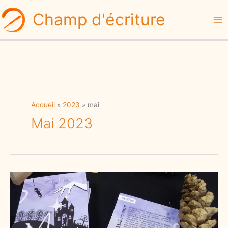
Aller
Champ d'écriture
au
contenu
Accueil
2023
mai
Mai 2023
Publier
un
roman :
autoédition