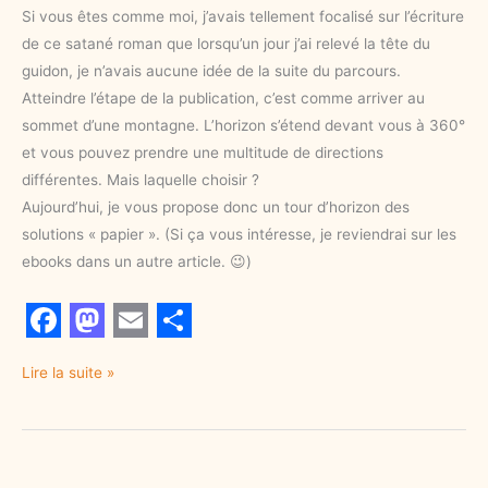
Si vous êtes comme moi, j’avais tellement focalisé sur l’écriture
de ce satané roman que lorsqu’un jour j’ai relevé la tête du
guidon, je n’avais aucune idée de la suite du parcours.
Atteindre l’étape de la publication, c’est comme arriver au
sommet d’une montagne. L’horizon s’étend devant vous à 360°
et vous pouvez prendre une multitude de directions
différentes. Mais laquelle choisir ?
Aujourd’hui, je vous propose donc un tour d’horizon des
solutions « papier ». (Si ça vous intéresse, je reviendrai sur les
ebooks dans un autre article. 😉)
F
M
E
S
Lire la suite »
a
a
m
h
c
s
a
a
e
t
i
r