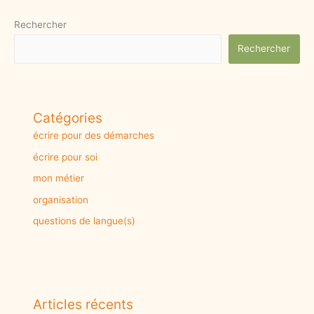
b
o
l
e
o
d
Rechercher
o
o
Rechercher
k
n
Catégories
écrire pour des démarches
écrire pour soi
mon métier
organisation
questions de langue(s)
Articles récents