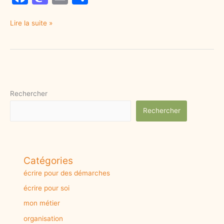
a
a
m
h
c
st
ai
ar
Lire la suite »
e
o
l
e
b
d
o
o
o
n
Rechercher
k
Rechercher
Catégories
écrire pour des démarches
écrire pour soi
mon métier
organisation