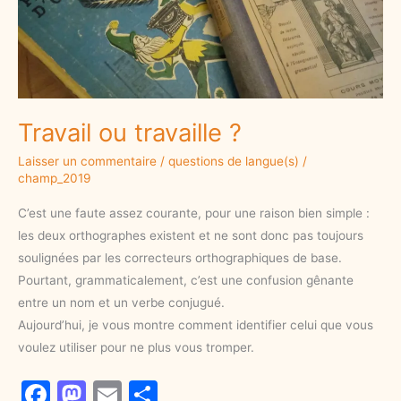
Travail ou travaille ?
Laisser un commentaire
/
questions de langue(s)
/
champ_2019
C’est une faute assez courante, pour une raison bien simple :
les deux orthographes existent et ne sont donc pas toujours
soulignées par les correcteurs orthographiques de base.
Pourtant, grammaticalement, c’est une confusion gênante
entre un nom et un verbe conjugué.
Aujourd’hui, je vous montre comment identifier celui que vous
voulez utiliser pour ne plus vous tromper.
F
M
E
S