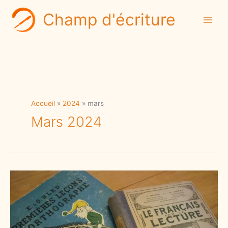
Aller
Champ d'écriture
au
contenu
Accueil
2024
mars
Mars 2024
Travail
ou
travaille
?