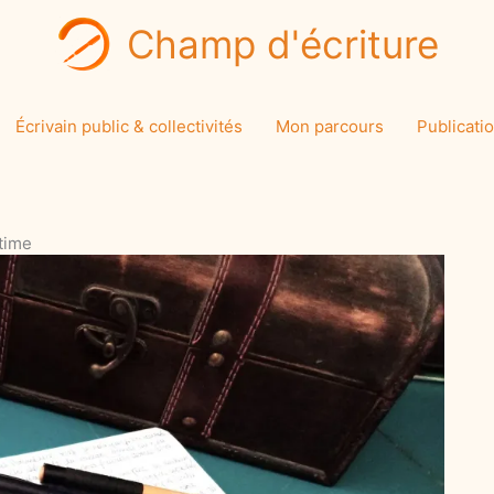
Champ d'écriture
Écrivain public & collectivités
Mon parcours
Publicati
ntime