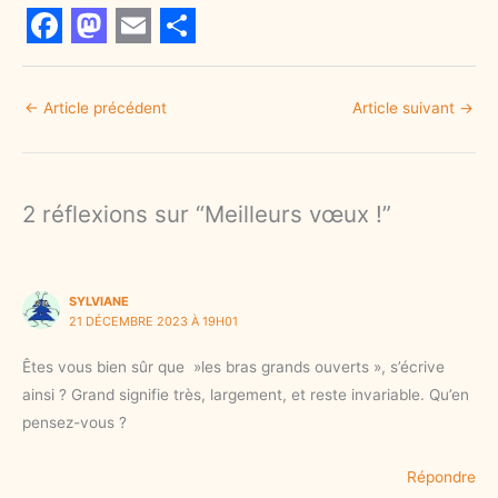
F
M
E
S
a
a
m
h
←
Article précédent
Article suivant
→
c
s
a
a
e
t
i
r
b
o
l
e
2 réflexions sur “Meilleurs vœux !”
o
d
o
o
k
n
SYLVIANE
21 DÉCEMBRE 2023 À 19H01
Êtes vous bien sûr que »les bras grands ouverts », s’écrive
ainsi ? Grand signifie très, largement, et reste invariable. Qu’en
pensez-vous ?
Répondre