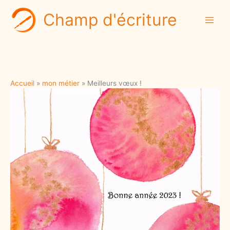
Aller
Champ d'écriture
au
contenu
Accueil
mon métier
Meilleurs vœux !