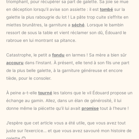
triomphant, pour récupérer sa part de galette. Sa joie se mue
en déception lorsqu’il avise son assiette : il est
tombé
sur la
galette la plus rabougrie du lot ! La pâte trop cuite s’effrite en
miettes brunâtres, la garniture a
séché
. Lorsque le bambin
ressort de sous la table et vient réclamer son dû, Édouard le
rabroue en lui montrant sa pitance.
Catastrophe, le petit a
fondu
en larmes ! Sa mère a bien sûr
accouru
dans l’instant. À présent, elle tend à son fils une part
de la plus belle galette, à la garniture généreuse et encore
tiède, pour le consoler.
À peine a-t-elle
tourné
les talons que le vil Édouard propose un
échange au gamin. Allez, dans un élan de générosité, il lui
donne même la piécette qu’il lui avait
promise
tout à l’heure !
J’espère que cet article vous a été utile, que vous avez tout
juste sur l’exercice… et que vous avez savouré mon histoire de
galette 😊.