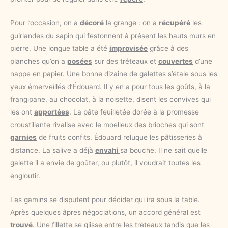
Pour l’occasion, on a
décoré
la grange : on a
récupéré
les
guirlandes du sapin qui festonnent à présent les hauts murs en
pierre. Une longue table a été
improvisée
grâce à des
planches qu’on a
posées
sur des tréteaux et
couvertes
d’une
nappe en papier. Une bonne dizaine de galettes s’étale sous les
yeux émerveillés d’Édouard. Il y en a pour tous les goûts, à la
frangipane, au chocolat, à la noisette, disent les convives qui
les ont
apportées
. La pâte feuilletée dorée à la promesse
croustillante rivalise avec le moelleux des brioches qui sont
garnies
de fruits confits. Édouard reluque les pâtisseries à
distance. La salive a déjà
envahi
sa bouche. Il ne sait quelle
galette il a envie de goûter, ou plutôt, il voudrait toutes les
engloutir.
Les gamins se disputent pour décider qui ira sous la table.
Après quelques âpres négociations, un accord général est
trouvé
. Une fillette se glisse entre les tréteaux tandis que les