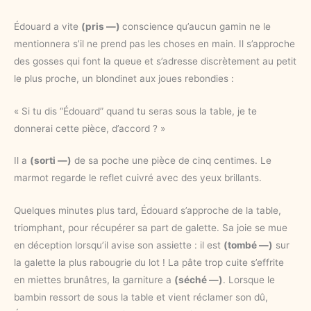
Édouard a vite
(pris —)
conscience qu’aucun gamin ne le
mentionnera s’il ne prend pas les choses en main. Il s’approche
des gosses qui font la queue et s’adresse discrètement au petit
le plus proche, un blondinet aux joues rebondies :
« Si tu dis “Édouard” quand tu seras sous la table, je te
donnerai cette pièce, d’accord ? »
Il a
(sorti —)
de sa poche une pièce de cinq centimes. Le
marmot regarde le reflet cuivré avec des yeux brillants.
Quelques minutes plus tard, Édouard s’approche de la table,
triomphant, pour récupérer sa part de galette. Sa joie se mue
en déception lorsqu’il avise son assiette : il est
(tombé —)
sur
la galette la plus rabougrie du lot ! La pâte trop cuite s’effrite
en miettes brunâtres, la garniture a
(séché —)
. Lorsque le
bambin ressort de sous la table et vient réclamer son dû,