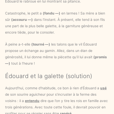
Édouard le rabroue en lui montrant sa pitance.
Catastrophe, le petit a
(fondu —)
en larmes ! Sa mère a bien
sûr
(accouru —)
dans l’instant. À présent, elle tend à son fils
une part de la plus belle galette, à la garniture généreuse et
encore tiède, pour le consoler.
À peine a-t-elle
(tourné —)
les talons que le vil Édouard
propose un échange au gamin. Allez, dans un élan de
générosité, il lui donne même la piécette qu’il lui avait
(promis
—)
tout à l’heure !
Édouard et la galette (solution)
Aujourd’hui, comme d’habitude, ce bon à rien d’Édouard a
usé
de son sourire aguicheur pour s’incruster à la ferme des
voisins : il a
entendu
dire que l’on y tire les rois en famille avec
trois générations. Avec toute cette foule, il devrait pouvoir en
profiter pour se régaler sans être
repéré
.