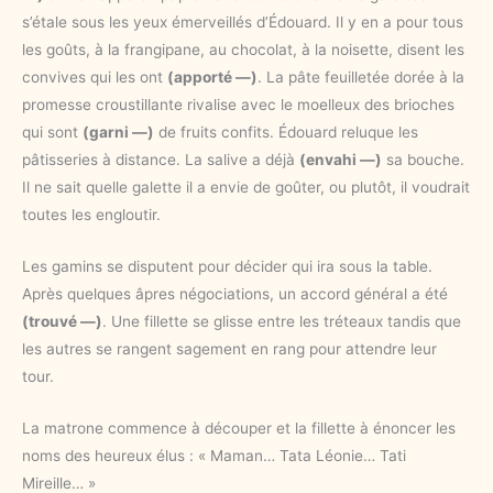
s’étale sous les yeux émerveillés d’Édouard. Il y en a pour tous
les goûts, à la frangipane, au chocolat, à la noisette, disent les
convives qui les ont
(apporté —)
. La pâte feuilletée dorée à la
promesse croustillante rivalise avec le moelleux des brioches
qui sont
(garni —)
de fruits confits. Édouard reluque les
pâtisseries à distance. La salive a déjà
(envahi —)
sa bouche.
Il ne sait quelle galette il a envie de goûter, ou plutôt, il voudrait
toutes les engloutir.
Les gamins se disputent pour décider qui ira sous la table.
Après quelques âpres négociations, un accord général a été
(trouvé —)
. Une fillette se glisse entre les tréteaux tandis que
les autres se rangent sagement en rang pour attendre leur
tour.
La matrone commence à découper et la fillette à énoncer les
noms des heureux élus : « Maman… Tata Léonie… Tati
Mireille… »