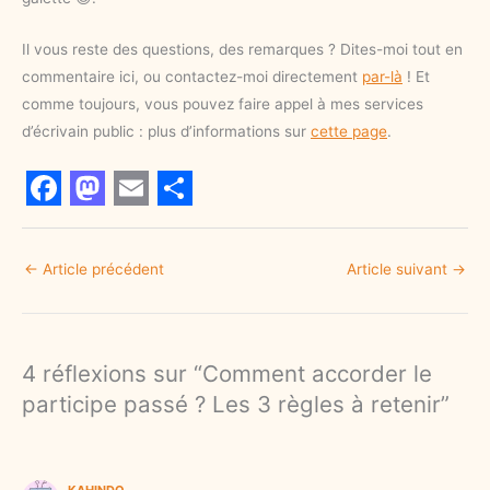
Il vous reste des questions, des remarques ? Dites-moi tout en
commentaire ici, ou contactez-moi directement
par-là
! Et
comme toujours, vous pouvez faire appel à mes services
d’écrivain public : plus d’informations sur
cette page
.
F
M
E
S
a
a
m
h
←
Article précédent
Article suivant
→
c
s
a
a
e
t
i
r
b
o
l
e
4 réflexions sur “Comment accorder le
o
d
participe passé ? Les 3 règles à retenir”
o
o
k
n
KAHINDO